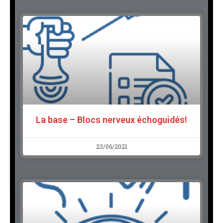
La base – Blocs nerveux échoguidés!
23/06/2021