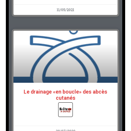
11/05/2021
Le drainage «en boucle» des abcès
cutanés
29/07/2020