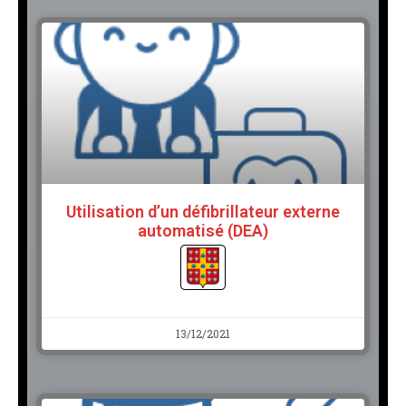
Utilisation d’un défibrillateur externe
automatisé (DEA)
13/12/2021