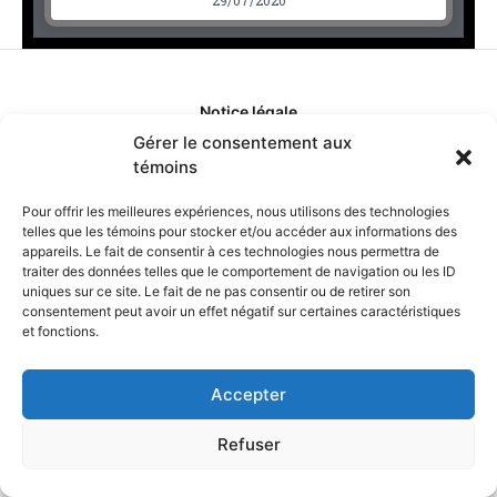
Notice légale
Gérer le consentement aux
témoins
Politique de confidentialité
Pour offrir les meilleures expériences, nous utilisons des technologies
Politique de remboursement
telles que les témoins pour stocker et/ou accéder aux informations des
appareils. Le fait de consentir à ces technologies nous permettra de
traiter des données telles que le comportement de navigation ou les ID
Politique d'ajustement des tarifs
uniques sur ce site. Le fait de ne pas consentir ou de retirer son
consentement peut avoir un effet négatif sur certaines caractéristiques
et fonctions.
Comment ça marche?
Accepter
Qui sommes-nous?
Refuser
Obtenir les crédits