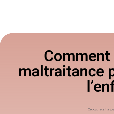
Comment d
maltraitance 
l’en
Cet outil était à jou