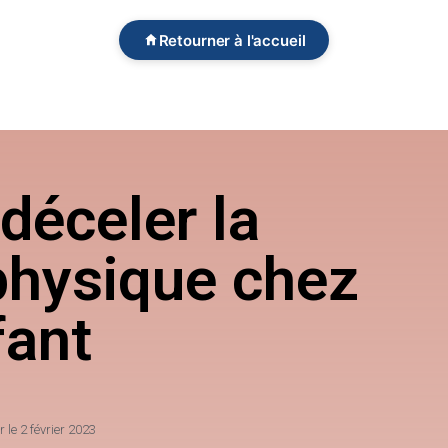
Retourner à l'accueil
éceler la
physique chez
fant
r le
2 février 2023